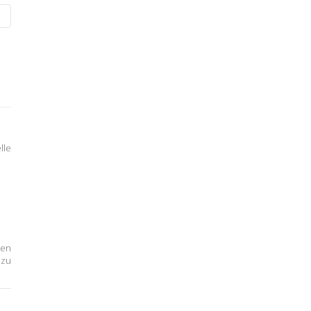
lle
ten
 zu