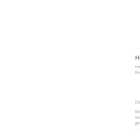
H
Um
Br
Da
Bi
St
ge