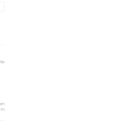
lle
ten
 zu