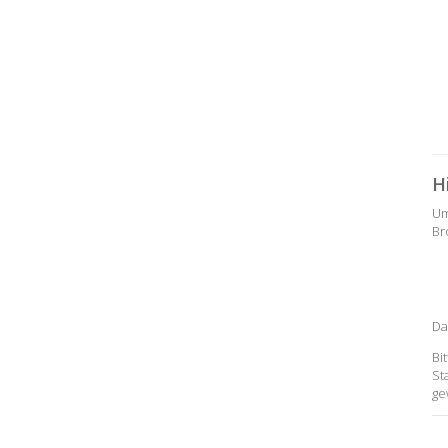
H
Um
Br
Da
Bi
St
ge