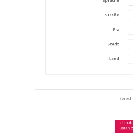
Sprache
Straße
Plz
Stadt
Land
Berechn
Ich hab
Daten z