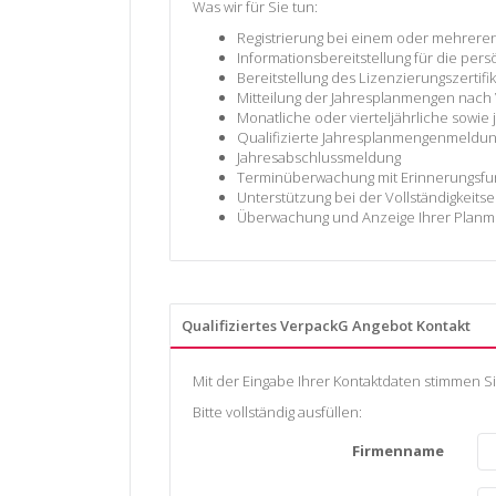
Was wir für Sie tun:
Registrierung bei einem oder mehrer
Informationsbereitstellung für die per
Bereitstellung des Lizenzierungszertif
Mitteilung der Jahresplanmengen nach 
Monatliche oder vierteljährliche sow
Qualifizierte Jahresplanmengenmeldun
Jahresabschlussmeldung
Terminüberwachung mit Erinnerungsfunk
Unterstützung bei der Vollständigkeitse
Überwachung und Anzeige Ihrer Planm
Qualifiziertes VerpackG Angebot Kontakt
Mit der Eingabe Ihrer Kontaktdaten stimmen Si
Bitte vollständig ausfüllen:
Firmenname