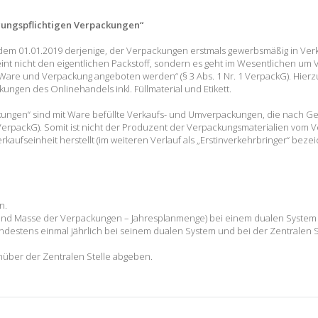
ligungspflichtigen Verpackungen“
b dem 01.01.2019 derjenige, der Verpackungen erstmals gewerbsmäßig in Verk
nt nicht den eigentlichen Packstoff, sondern es geht im Wesentlichen um 
 Ware und Verpackung angeboten werden“ (§ 3 Abs. 1 Nr. 1 VerpackG). Hie
gen des Onlinehandels inkl. Füllmaterial und Etikett.
ckungen“ sind mit Ware befüllte Verkaufs- und Umverpackungen, die nach G
8 VerpackG). Somit ist nicht der Produzent der Verpackungsmaterialien vom 
rkaufseinheit herstellt (im weiteren Verlauf als „Erstinverkehrbringer“ bezei
n.
und Masse der Verpackungen – Jahresplanmenge) bei einem dualen System 
destens einmal jährlich bei seinem dualen System und bei der Zentralen S
enüber der Zentralen Stelle abgeben.