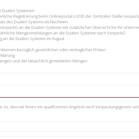
en Dualen Systemen
sönliche Registrierung beim Onlineportal LUCID der Zentralen Stelle Verpack
ikats des Dualen Systems als Nachweis
VerpackG an die Dualen Systeme mit zusätzlicher Übersicht für Ihr Untern
ie jährliche Mengenmeldungen an die Dualen Systeme nach VerpackG
g an die Dualen Systeme im August
tionen bezüglich gesetzlicher oder vertraglicher Fristen
rklärung
engen und der tatsächlich gemeldeten Mengen
e zu, dass wir Ihnen ein qualifiziertes Angebot nach Verpackungsgesetz unt