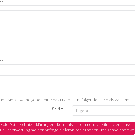
en Sie 7 + 4 und geben bitte das Ergebnis im folgenden Feld als Zahl ein:
7 + 4 =
e die
Datenschutzerklärung
zur Kenntnis genommen. Ich stimme zu, dass 
ur Beantwortung meiner Anfrage elektronisch erhoben und gespeichert we