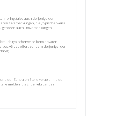
ehr bringt (also auch derjenige der
Verkaufsverpackungen, die „typischerweise
rzu gehören auch Umverpackungen,
ebrauch typischerweise beim privaten
VerpackG betroffen, sondern derjenige, der
chnet).
und der Zentralen Stelle vorab anmelden.
telle melden (bis Ende Februar des