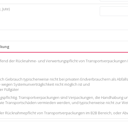
, Jute)
ckung
ffend der Rücknahme- und Verwertungspflicht von Transportverpackungen Ih
h Gebrauch typischerweise nicht bei privaten Endverbrauchern als Abfalls 
wegen Systemunverträglichkeit nicht möglich ist und
r Füllgüter
ngspflichtig. Transportverpackungen sind Verpackungen, die Handhabung u
owie Transportschäden vermieden werden, und typischerweise nicht zur W
er Rücknahmepflicht von Transportverpackungen im B2B Bereich, oder Abwi