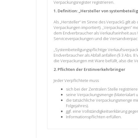
Verpackungsregister registrieren.
1. Definition: „Hersteller von systembetei
Als „Hersteller“ im Sinne des VerpackG gilt a
Verpackungen importiert). „Verpackungen“ mei
dem Endverbraucher als Verkaufseinheit aus
Serviceverpackungen und die Versandverpackun
„Systembeteiligungspflichtige Verkaufsverpa
Endverbraucher als Abfall anfallen (§ 3 Abs. 
die Verpackungen mit Ware befüllt, also die Ve
2. Pflichten der Erstinverkehrbringer
Jeder Verpflichtete muss
sich bei der Zentralen Stelle registriere
seine Verpackungsmenge (Materialart 
die tatsächliche Verpackungsmenge min
Folgejahres).
ggf. eine Vollständigkeitserklärung geg
Informationspflichten erfüllen.