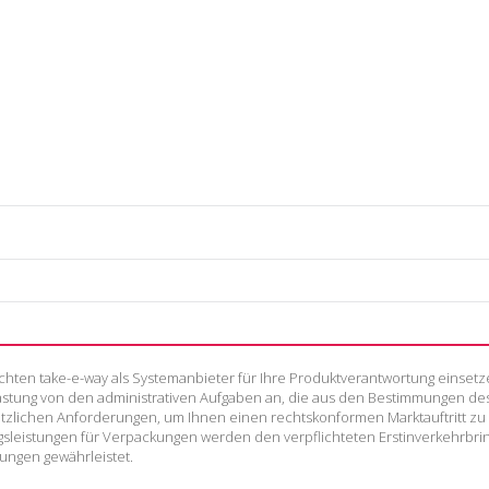
hten take-e-way als Systemanbieter für Ihre Produktverantwortung einset
tlastung von den administrativen Aufgaben an, die aus den Bestimmungen d
etzlichen Anforderungen, um Ihnen einen rechtskonformen Marktauftritt z
ngsleistungen für Verpackungen werden den verpflichteten Erstinverkehrbr
tungen gewährleistet.